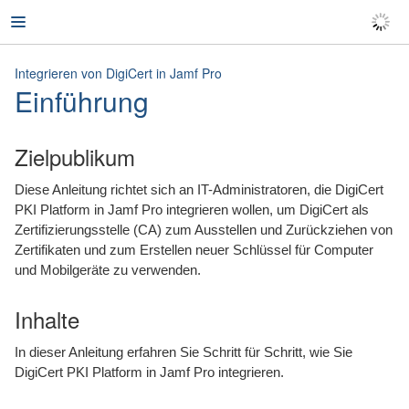
Technisches Dokument
Integrieren von DigiCert in Jamf Pro
Integrieren von DigiCert in Jamf Pro
Jamf Pro 10.29.0 oder neuer
Einführung
4. Mai 2021
Einführung
Zielpublikum
Überblick
Diese Anleitung richtet sich an IT-Administratoren, die DigiCert
PKI Platform in Jamf Pro integrieren wollen, um DigiCert als
Integrieren von DigiCert in Jamf Pro
Zertifizierungsstelle (CA) zum Ausstellen und Zurückziehen von
Zertifikaten und zum Erstellen neuer Schlüssel für Computer
Zurückziehen von DigiCert Zertifikaten
und Mobilgeräte zu verwenden.
Aktualisieren des Status von
DigiCert Zertifikaten
Inhalte
Ersetzen einer DigiCert Zertifizierungsstelle
In dieser Anleitung erfahren Sie Schritt für Schritt, wie Sie
DigiCert PKI Platform in Jamf Pro integrieren.
Ein DigiCert Zertifikat erneuern